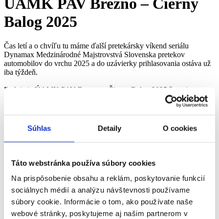
ÚAMK PAV Brezno – Čierny
Balog 2025
Čas letí a o chvíľu tu máme ďalší pretekársky víkend seriálu
Dynamax Medzinárodné Majstrovstvá Slovenska pretekov
automobilov do vrchu 2025 a do uzávierky prihlasovania ostáva už
iba týždeň.
Podujatie ÚAMK PAV Brezno – Čierny Balog 2025 štartuje
v dňoch 4. – 6.7.2025 ako štvrtý pretekársky víkend seriálov
Dynamax Medzinárodné Majstrovstvá Slovenska pretekov
automobilov do vrchu 2025, Majstrovstvá Slovenska historických
automobilov, Slovenský kopcový pohár, Toyota Yaris GR Cup, či
Súhlas
Detaily
O cookies
Slovenská trofej historických vozidiel pravidelnosti. Ak k tomu
pripočítame aj Majstrovstvá Českej republiky pretekov automobilov
do vrchu, Majstrovstvá Českej republiky historikov a Českú trofej,
preteky v Čiernom Balogu budú divácky veľmi zaujímavé.
Táto webstránka používa súbory cookies
Prihlasovanie na tieto preteky stále beží a zoznam sa priebežne plní,
Na prispôsobenie obsahu a reklám, poskytovanie funkcií
ako na Slovenskej, tak aj na Českej strane. Radi by sme ale
sociálnych médií a analýzu návštevnosti používame
súťaženia chtivým jazdcom a ich tímom pripomenuli, že uzávierka
súbory cookie. Informácie o tom, ako používate naše
prihlášok je dňa
29.6.2025
úderom polnoci. Prihlášku, ako aj
priebežne aktualizovaný zoznam prihlásených môžu všetci nájsť na
webové stránky, poskytujeme aj našim partnerom v