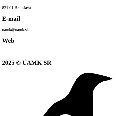
821 01 Bratislava
E-mail
uamk@uamk.sk
Web
www.uamksr.sk
2025 © ÚAMK SR