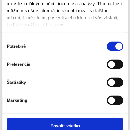
adrese:
www.sams-asn.sk/prihlaska
. Zvláštne ustanovenia
oblasti sociálnych médií, inzercie a analýzy. Títo partneri
k podujatiu sú zverejné na stránke organizátora:
Dokumenty –
môžu príslušné informácie skombinovať s ďalšími
Preteky automobilov do vrchu
.
údajmi, ktoré ste im poskytli alebo ktoré od vás získali,
Všetky najnovšie informácie nájdete na stránke:
Preteky do vrchu |
keď ste používali ich služby.
PAV Brezno Čierny Balog
.
Miro Majláth
Výber
tlačový tajomník
Potrebné
súhlasu
ÚAMK PAV Brezno – Čierny Balog 2025
Preferencie
Pridaj komentár
Vaša e-mailová adresa nebude zverejnená.
Vyžadované polia sú
Štatistiky
označené
*
Komentár
*
Marketing
Povoliť všetko