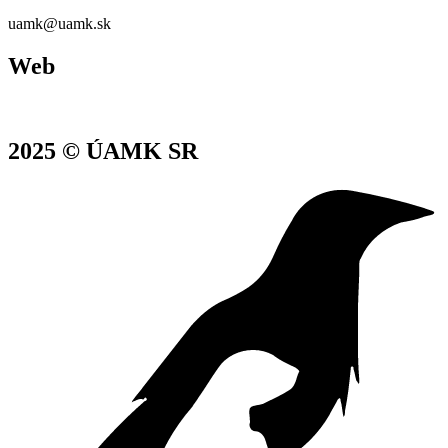
uamk@uamk.sk
Web
www.uamksr.sk
2025 © ÚAMK SR