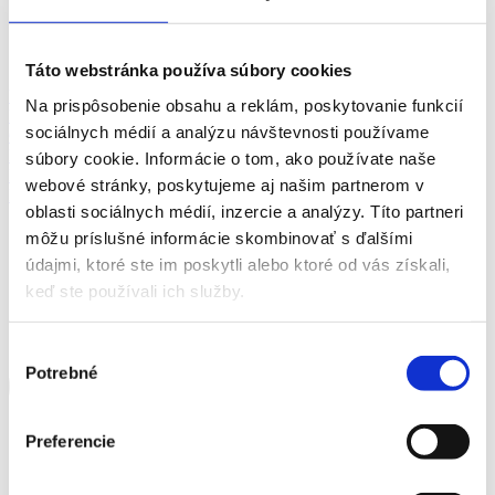
Táto webstránka používa súbory cookies
Úvod
Na prispôsobenie obsahu a reklám, poskytovanie funkcií
Novinky
sociálnych médií a analýzu návštevnosti používame
Galéria
Partneri
súbory cookie. Informácie o tom, ako používate naše
Dokumenty
webové stránky, poskytujeme aj našim partnerom v
Kontakt
oblasti sociálnych médií, inzercie a analýzy. Títo partneri
môžu príslušné informácie skombinovať s ďalšími
údajmi, ktoré ste im poskytli alebo ktoré od vás získali,
keď ste používali ich služby.
Výber
Potrebné
súhlasu
Preferencie