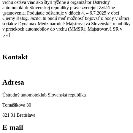
vrchu ostáva viac ako štyri týždne a organizátor Ústredný
automotoklub Slovenskej republiky práve zverejnil Zvláštne
ustanovenia. Podujatie odštartuje v dňoch 4. – 6.7.2025 v obci
Čierny Balog. Jazdci tu budú mať možnosť bojovať o body v rámci
seriálov Dynamax Medzinárodné Majstrovstvá Slovenskej republiky
v pretekoch automobilov do vrchu (MMSR), Majstrovstvá SR v
[…]
Kontakt
Adresa
Ústredný automotoklub Slovenská republika
Tomášikova 30
821 01 Bratislava
E-mail